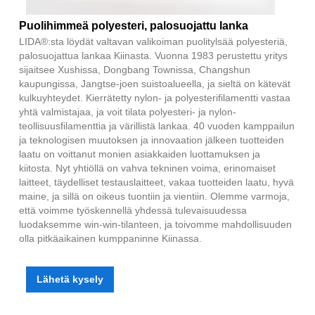
Puolihimmeä polyesteri, palosuojattu lanka
LIDA®:sta löydät valtavan valikoiman puolitylsää polyesteriä,
palosuojattua lankaa Kiinasta. Vuonna 1983 perustettu yritys
sijaitsee Xushissa, Dongbang Townissa, Changshun
kaupungissa, Jangtse-joen suistoalueella, ja sieltä on kätevät
kulkuyhteydet. Kierrätetty nylon- ja polyesterifilamentti vastaa
yhtä valmistajaa, ja voit tilata polyesteri- ja nylon-
teollisuusfilamenttia ja värillistä lankaa. 40 vuoden kamppailun
ja teknologisen muutoksen ja innovaation jälkeen tuotteiden
laatu on voittanut monien asiakkaiden luottamuksen ja
kiitosta. Nyt yhtiöllä on vahva tekninen voima, erinomaiset
laitteet, täydelliset testauslaitteet, vakaa tuotteiden laatu, hyvä
maine, ja sillä on oikeus tuontiin ja vientiin. Olemme varmoja,
että voimme työskennellä yhdessä tulevaisuudessa
luodaksemme win-win-tilanteen, ja toivomme mahdollisuuden
olla pitkäaikainen kumppaninne Kiinassa.
Lähetä kysely