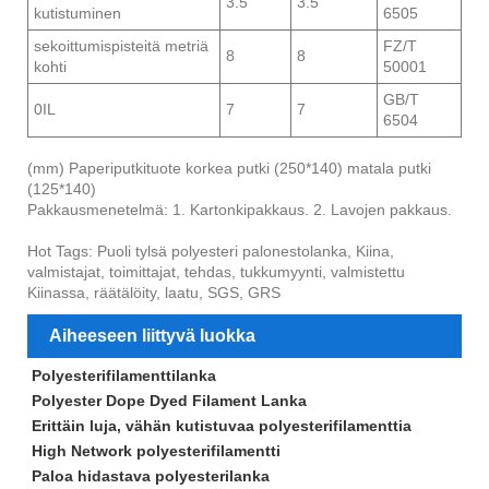
3.5
3.5
kutistuminen
6505
sekoittumispisteitä metriä
FZ/T
8
8
kohti
50001
GB/T
0IL
7
7
6504
(mm) Paperiputkituote korkea putki (250*140) matala putki
(125*140)
Pakkausmenetelmä: 1. Kartonkipakkaus. 2. Lavojen pakkaus.
Hot Tags: Puoli tylsä ​​polyesteri palonestolanka, Kiina,
valmistajat, toimittajat, tehdas, tukkumyynti, valmistettu
Kiinassa, räätälöity, laatu, SGS, GRS
Aiheeseen liittyvä luokka
Polyesterifilamenttilanka
Polyester Dope Dyed Filament Lanka
Erittäin luja, vähän kutistuvaa polyesterifilamenttia
High Network polyesterifilamentti
Paloa hidastava polyesterilanka