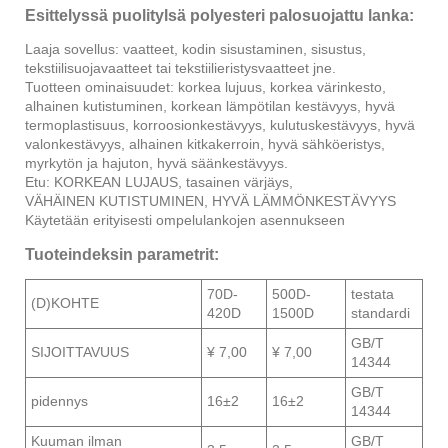
Esittelyssä puolitylsä ​​polyesteri palosuojattu lanka:
Laaja sovellus: vaatteet, kodin sisustaminen, sisustus,
tekstiilisuojavaatteet tai tekstiilieristysvaatteet jne.
Tuotteen ominaisuudet: korkea lujuus, korkea värinkesto,
alhainen kutistuminen, korkean lämpötilan kestävyys, hyvä
termoplastisuus, korroosionkestävyys, kulutuskestävyys, hyvä
valonkestävyys, alhainen kitkakerroin, hyvä sähköeristys,
myrkytön ja hajuton, hyvä säänkestävyys.
Etu: KORKEAN LUJAUS, tasainen värjäys,
VÄHÄINEN KUTISTUMINEN, HYVÄ LÄMMÖNKESTÄVYYS
Käytetään erityisesti ompelulankojen asennukseen
Tuoteindeksin parametrit:
70D-
500D-
testata
(D)KOHTE
420D
1500D
standardi
GB/T
SIJOITTAVUUS
¥ 7,00
¥ 7,00
14344
GB/T
pidennys
16±2
16±2
14344
Kuuman ilman
GB/T