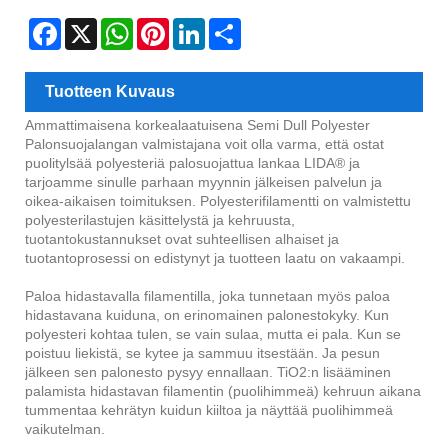
Facebook
X
WhatsApp
Pinterest
LinkedIn
Share
Tuotteen Kuvaus
Ammattimaisena korkealaatuisena Semi Dull Polyester
Palonsuojalangan valmistajana voit olla varma, että ostat
puolitylsää polyesteriä palosuojattua lankaa LIDA® ja
tarjoamme sinulle parhaan myynnin jälkeisen palvelun ja
oikea-aikaisen toimituksen. Polyesterifilamentti on valmistettu
polyesterilastujen käsittelystä ja kehruusta,
tuotantokustannukset ovat suhteellisen alhaiset ja
tuotantoprosessi on edistynyt ja tuotteen laatu on vakaampi.
Paloa hidastavalla filamentilla, joka tunnetaan myös paloa
hidastavana kuiduna, on erinomainen palonestokyky. Kun
polyesteri kohtaa tulen, se vain sulaa, mutta ei pala. Kun se
poistuu liekistä, se kytee ja sammuu itsestään. Ja pesun
jälkeen sen palonesto pysyy ennallaan. TiO2:n lisääminen
palamista hidastavan filamentin (puolihimmeä) kehruun aikana
tummentaa kehrätyn kuidun kiiltoa ja näyttää puolihimmeä
vaikutelman.