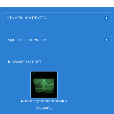
OTA MEIHIN YHTEYTTÄ
INQUIRY FOR PRICELIST
UUSIMMAT UUTISET
Mikä on polyesteriteollisuuslanka
Mitkä o
2023/09/02