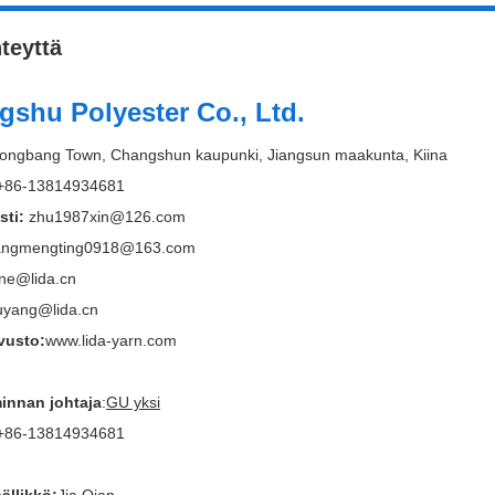
teyttä
shu Polyester Co., Ltd.
ongbang Town, Changshun kaupunki, Jiangsun maakunta, Kiina
+86-13814934681
ti:
zhu1987xin@126.com
iangmengting0918@163.com
one@lida.cn
uyang@lida.cn
vusto:
www.lida-yarn.com
minnan johtaja
:
GU yksi
+86-13814934681