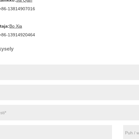
ällikkö:
Jia Qian
+86-13814907016
taja:
Bo Xia
+86-13914920464
kysely