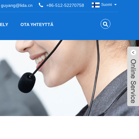
Suomi
guyang@lida.cn
+86-512-52270758
ELY
OTA YHTEYTTÄ