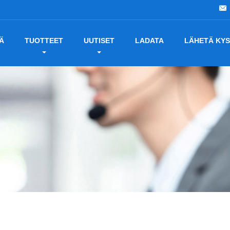
Ä
TUOTTEET
UUTISET
LADATA
LÄHETÄ KYS