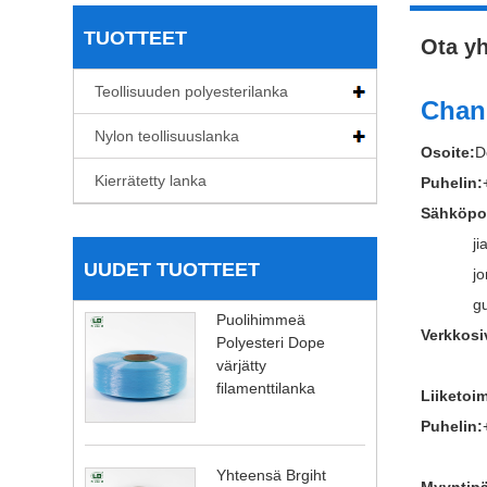
TUOTTEET
Ota yh
Teollisuuden polyesterilanka
Chang
Nylon teollisuuslanka
Osoite:
D
Kierrätetty lanka
Puhelin:
Sähköpos
j
UUDET TUOTTEET
j
g
Puolihimmeä
Verkkosi
Polyesteri Dope
värjätty
filamenttilanka
Liiketoi
Puhelin:
Yhteensä Brgiht