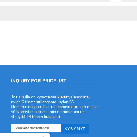
INQUIRY FOR PRICELIST
Jos sinulla on kysyttävää kierrätyslangoista,
Paloa hidastavan polyesterilangan edut
nylon 6 filamenttilangasta, nylon 66
2023/08/03
filamenttilangasta jne. tai hinnastosta, jätä meille
sähköpostiosoitteesi, niin otamme sinuun
Palamista hidastava polyesterilanka on
yhteyttä 24 tunnin kuluessa.
eräänlainen polyesterilanka, jolla on
paloa hidastavia ominaisuuksia.
Polyesteri on eräänlainen
polyesterikuitu, jolla on monia etuja,