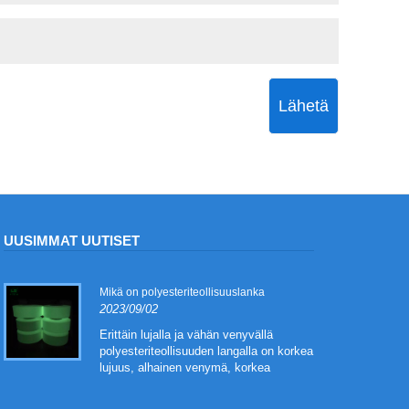
Lähetä
UUSIMMAT UUTISET
Mikä on polyesteriteollisuuslanka
2023/09/02
Erittäin lujalla ja vähän venyvällä
polyesteriteollisuuden langalla on korkea
lujuus, alhainen venymä, korkea
moduuli ja korkea kuiva
lämpökutistuminen. Sitä käytetään