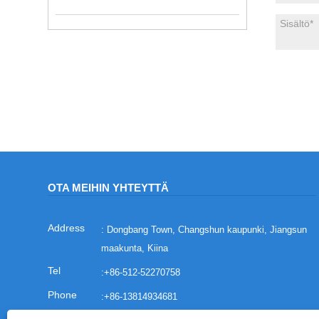
OTA MEIHIN YHTEYTTÄ
: Dongbang Town, Changshun kaupunki, Jiangsun
maakunta, Kiina
:
+86-512-52270758
:
+86-13814934681