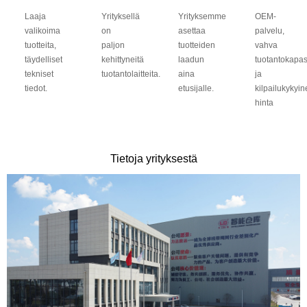
Laaja
Yrityksellä
Yrityksemme
OEM-
valikoima
on
asettaa
palvelu,
tuotteita,
paljon
tuotteiden
vahva
täydelliset
kehittyneitä
laadun
tuotantokapasi
tekniset
tuotantolaitteita.
aina
ja
tiedot.
etusijalle.
kilpailukykyi
hinta
Tietoja yrityksestä