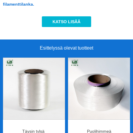
filamenttilanka.
KATSO LISÄÄ
Esittelyssä olevat tuotteet
Täysin tylsä ​​
Puolihimmeä