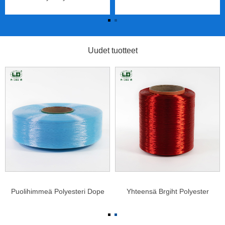
polyesterifilamenttilanka
polyesterifilamenttilanka
Uudet tuotteet
Puolihimmeä Polyesteri Dope
Yhteensä Brgiht Polyester
värjätty filamenttilanka
Dope Dyed Filament Lanka