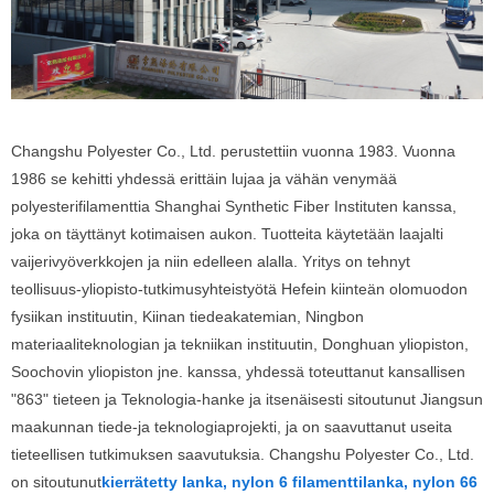
Changshu Polyester Co., Ltd. perustettiin vuonna 1983. Vuonna
1986 se kehitti yhdessä erittäin lujaa ja vähän venymää
polyesterifilamenttia Shanghai Synthetic Fiber Instituten kanssa,
joka on täyttänyt kotimaisen aukon. Tuotteita käytetään laajalti
vaijerivyöverkkojen ja niin edelleen alalla. Yritys on tehnyt
teollisuus-yliopisto-tutkimusyhteistyötä Hefein kiinteän olomuodon
fysiikan instituutin, Kiinan tiedeakatemian, Ningbon
materiaaliteknologian ja tekniikan instituutin, Donghuan yliopiston,
Soochovin yliopiston jne. kanssa, yhdessä toteuttanut kansallisen
"863" tieteen ja Teknologia-hanke ja itsenäisesti sitoutunut Jiangsun
maakunnan tiede-ja teknologiaprojekti, ja on saavuttanut useita
tieteellisen tutkimuksen saavutuksia. Changshu Polyester Co., Ltd.
on sitoutunut
kierrätetty lanka, nylon 6 filamenttilanka, nylon 66