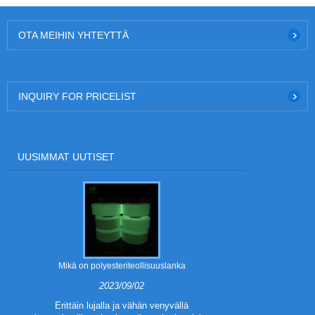
OTA MEIHIN YHTEYTTÄ
INQUIRY FOR PRICELIST
UUSIMMAT UUTISET
Mikä on polyesteriteollisuuslanka
Mitkä o
2023/09/02
Erittäin lujalla ja vähän venyvällä