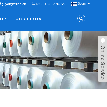
guyang@lida.cn
+86-512-52270758
Suomi
ELY
OTA YHTEYTTÄ