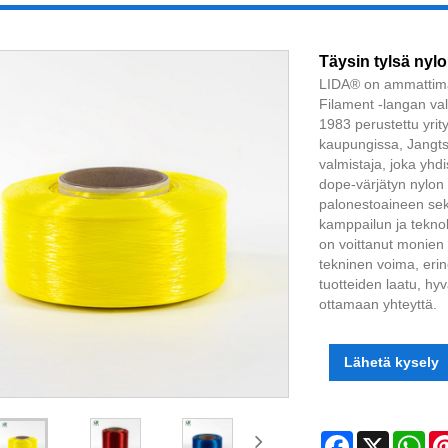
Täysin tylsä ​​nyl
LIDA® on ammattimai
Filament -langan val
1983 perustettu yri
kaupungissa, Jangtse
valmistaja, joka yhd
dope-värjätyn nylon 
palonestoaineen sekä
kamppailun ja tekno
on voittanut monien 
tekninen voima, erino
tuotteiden laatu, hyv
ottamaan yhteyttä.
Lähetä kysely
Facebook
X
Wh