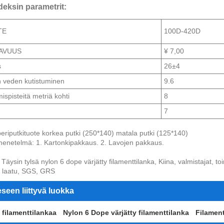
deksin parametrit:
TE
100D-420D
TAVUUS
¥ 7,00
s
26±4
 veden kutistuminen
9.6
ispisteitä metriä kohti
8
7
riputkituote korkea putki (250*140) matala putki (125*140)
enetelmä: 1. Kartonkipakkaus. 2. Lavojen pakkaus.
Täysin tylsä ​​nylon 6 dope värjätty filamenttilanka, Kiina, valmistajat, t
y, laatu, SGS, GRS
seen liittyvä luokka
 filamenttilankaa
Nylon 6 Dope värjätty filamenttilanka
Filament