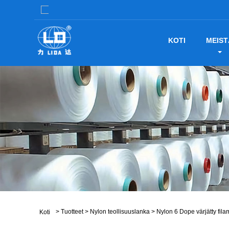
KOTI
MEIST
>
Tuotteet
>
Nylon teollisuuslanka
>
Nylon 6 Dope värjätty fila
Koti