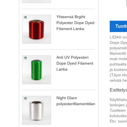
Yhteensä Brgiht
Polyester Dope Dyed
Tuot
Filament Lanka
LIDA® on 
Dope Dyed
polyamidi
filamentti
Anti UV Polyesteri
​​ovat mo
Dope Dyed Filament
puhtaalta
Lanka
ja kustan
(Täysi ek
selvää he
Esittely
Night Glare
Käyttöalu
polyesterifilamenttilanka
lankojen j
Tuotteen 
kulutuske
Etu: suur