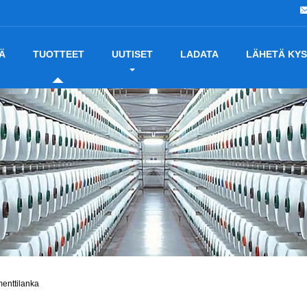
Ä
TUOTTEET
UUTISET
LADATA
LÄHETÄ KYS
menttilanka