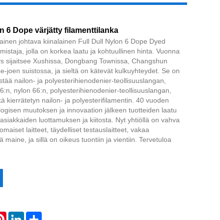
on 6 Dope värjätty filamenttilanka
nen johtava kiinalainen Full Dull Nylon 6 Dope Dyed
mistaja, jolla on korkea laatu ja kohtuullinen hinta. Vuonna
tys sijaitsee Xushissa, Dongbang Townissa, Changshun
Live
-joen suistossa, ja sieltä on kätevät kulkuyhteydet. Se on
istää nailon- ja polyesterihienodenier-teollisuuslangan,
6:n, nylon 66:n, polyesterihienodenier-teollisuuslangan,
 kierrätetyn nailon- ja polyesterifilamentin. 40 vuoden
logisen muutoksen ja innovaation jälkeen tuotteiden laatu
asiakkaiden luottamuksen ja kiitosta. Nyt yhtiöllä on vahva
maiset laitteet, täydelliset testauslaitteet, vakaa
ä maine, ja sillä on oikeus tuontiin ja vientiin. Tervetuloa
atsApp
Pinterest
LinkedIn
Share