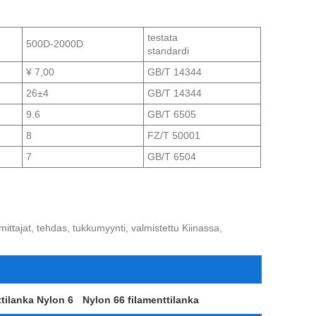
testata
500D-2000D
standardi
¥ 7,00
GB/T 14344
26±4
GB/T 14344
9.6
GB/T 6505
8
FZ/T 50001
7
GB/T 6504
oimittajat, tehdas, tukkumyynti, valmistettu Kiinassa,
tilanka Nylon 6
Nylon 66 filamenttilanka