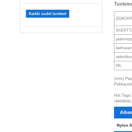
Tuotein
Kaikki uudet tuotteet
(D)KOH
SIJOIT
pidenny
kiehuvan
sekoittum
0IL
(mm) Pape
Pakkausm
Hot Tags: 
räätälöit
Aihee
Nylon 6