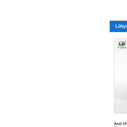
Liitty
Anti U