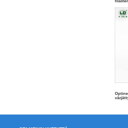
filame
Optine
värjätt