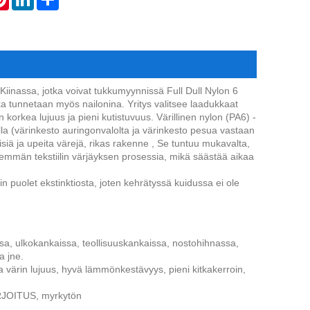
Kiinassa, jotka voivat tukkumyynnissä Full Dull Nylon 6
ka tunnetaan myös nailonina. Yritys valitsee laadukkaat
korkea lujuus ja pieni kutistuvuus. Värillinen nylon (PA6) -
tolla (värinkesto auringonvalolta ja värinkesto pesua vastaan
isiä ja upeita värejä, rikas rakenne , Se tuntuu mukavalta,
hemmän tekstiilin värjäyksen prosessia, mikä säästää aikaa
n puolet ekstinktiosta, joten kehrätyssä kuidussa ei ole
ssa, ulkokankaissa, teollisuuskankaissa, nostohihnassa,
a jne.
 värin lujuus, hyvä lämmönkestävyys, pieni kitkakerroin,
ARJOITUS, myrkytön