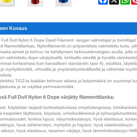
teen Kuvaus
Full Dull Nylon 6 Dope Dyed Filament -langan valmistajat ja toimittajat 
 filamenttilankaa. Nylonfilamentti on polyamidista valmistettu kuitu, jo
raaka-aineet ja kehruu ne kehittyneen kehruuteknologian avulla, jolla on 
 on valmistettu dope-värjäyksellä, kirkkailla väreillä ja hyvällä värinkes
lemmat korkeampia kuin kansallisen standardin taso 4), edullisia, täytelä
 ja myrkyttömältä, vihreältä ja ympäristöystävälliseltä ja vähentää myö
nuksia.
stinktio) TiO2:ta lisätään kehruun aikana ja lisäysmäärä on suurempi kui
ijastusta ja se näyttää pehmeämmältä.
ssä Full Dull Nylon 6 Dope värjätty filamenttilanka:
eet: Käytetään laajasti korkealaatuisissa ompelulangoissa, loimikankai
a kaapelien täytteissä, köysissä, urheiluvälineissä ja työsuojelutuotteiss
ominaisuudet: korkea lujuus, väsymiskestävyys, hyvä elastisuus, korkea
stävyys, hyvä sähköeristys, myrkytön ja hajuton, hyvä säänkestävyys
i sitkeys, hyvä elastisuus, tasainen värjäys, hyvä lämmönkestävyys H