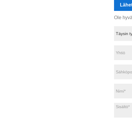
Lähet
Ole hyvä